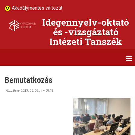
Ugrás
Akadálymentes változat
a
tartalomra
Idegennyelv-oktató
és -vizsgáztató
Intézeti Tanszék
Bemutatkozás
Közzétéve:
2023. 06. 05., h – 08:42