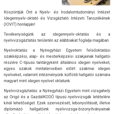
Köszöntjük Önt a Nyelv- és Irodalomtudományi Intézet
Idegennyelv-oktató és Vizsgáztató Intézeti Tanszékének
(IOVIT) honlapján!
Tevékenységünk az idegennyelv-oktatás és a
nyelvvizsgáztatás területén az alábbiakat foglalja magában:
Nyelvoktatás: a Nyíregyházi Egyetem felsőoktatási
szakképzési, alap- és mesterképzési szakjainak hallgatói
részére C-típusú tantárgyként általános idegen nyelveket,
egyes szakok mintaterveiben előírt szakmai idegen
nyelveket, valamint intézményünk külföldi hallgatói számára
magyart mint idegen nyelvet oktatunk.
Nyelvvizsgáztatás: a Nyíregyházi Egyetem mint vizsgahely
az Origó és a GazdálKODÓ típusú nyelvvizsgák letételére
kínál lehetőséget. Ezek szervezését, lebonyolítását, illetve
diplomázó hallgatóink nyelvvizsga-bizonyítványainak