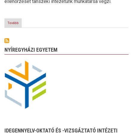
ellenőrzését tanszéki intézetünk munkatársa végzi.
Tovább
(Bemutatkozás)
NYÍREGYHÁZI EGYETEM
IDEGENNYELV-OKTATÓ ÉS -VIZSGÁZTATÓ INTÉZETI