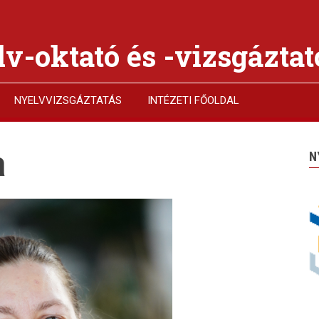
v-oktató és -vizsgáztat
NYELVVIZSGÁZTATÁS
INTÉZETI FŐOLDAL
a
N