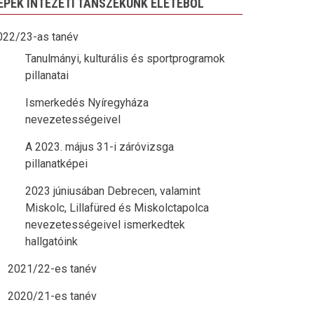
ÉPEK INTÉZETI TANSZÉKÜNK ÉLETÉBŐL
022/23-as tanév
Tanulmányi, kulturális és sportprogramok
pillanatai
Ismerkedés Nyíregyháza
nevezetességeivel
A 2023. május 31-i záróvizsga
pillanatképei
2023 júniusában Debrecen, valamint
Miskolc, Lillafüred és Miskolctapolca
nevezetességeivel ismerkedtek
hallgatóink
2021/22-es tanév
2020/21-es tanév