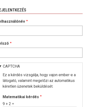
EJELENTKEZÉS
elhasználónév
elszó
CAPTCHA
Ez a kérdés vizsgálja, hogy vajon ember-e a
látogató, valamint megelőzi az automatikus
kéretlen üzenetek beküldését.
Matematikai kérdés
9 + 2 =