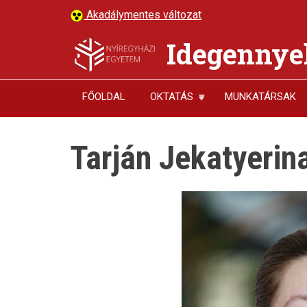
Ugrás
Akadálymentes változat
a
tartalomra
Idegennyel
FŐOLDAL
OKTATÁS
MUNKATÁRSAK
Tarján Jekatyerin