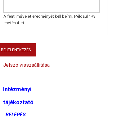
A fenti művelet eredményét kell beírni. Például 1+3
esetén 4-et.
Jelszó visszaállítása
ntézményi
ájékoztató
ELÉPÉS