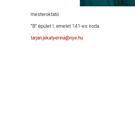
mesteroktató
"B" épület I. emelet 141-es iroda.
tarjan.jekatyerina@nye.hu