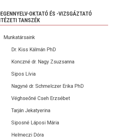
DEGENNYELV-OKTATÓ ÉS -VIZSGÁZTATÓ
NTÉZETI TANSZÉK
Munkatársaink
Dr. Kiss Kálmán PhD
Konczné dr. Nagy Zsuzsanna
Sipos Lívia
Nagyné dr. Schmelczer Erika PhD
Véghseőné Cseh Erzsébet
Tarján Jekatyerina
Siposné Láposi Mária
Helmeczi Dóra