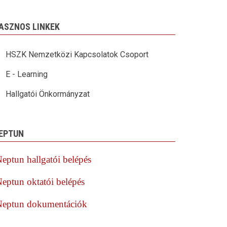
ASZNOS LINKEK
HSZK Nemzetközi Kapcsolatok Csoport
E - Learning
Hallgatói Önkormányzat
EPTUN
eptun hallgatói belépés
eptun oktatói belépés
Neptun dokumentációk