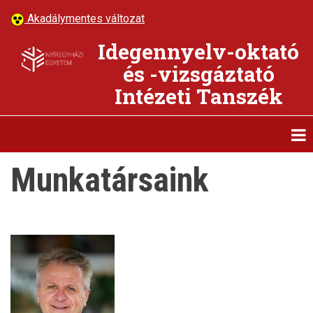
Ugrás
Akadálymentes változat
a
tartalomra
Idegennyelv-oktató
és -vizsgáztató
Intézeti Tanszék
Munkatársaink