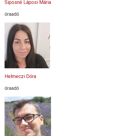
Siposné Láposi Mária
óraadó
Helmeczi Dóra
óraadó