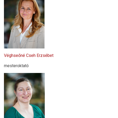
Véghseőné Cseh Erzsébet
mesteroktató