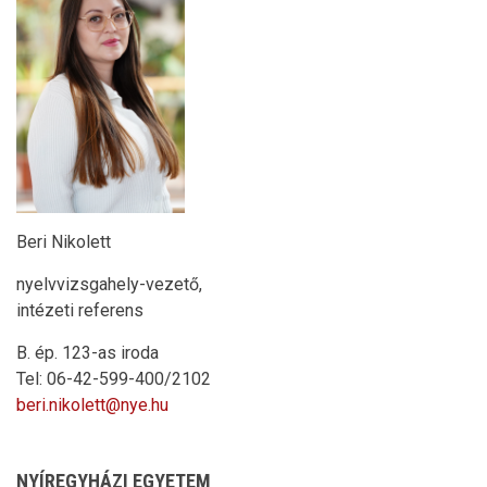
Beri Nikolett
nyelvvizsgahely-vezető,
intézeti referens
B. ép. 123-as iroda
Tel: 06-42-599-400/2102
beri.nikolett@nye.hu
NYÍREGYHÁZI EGYETEM