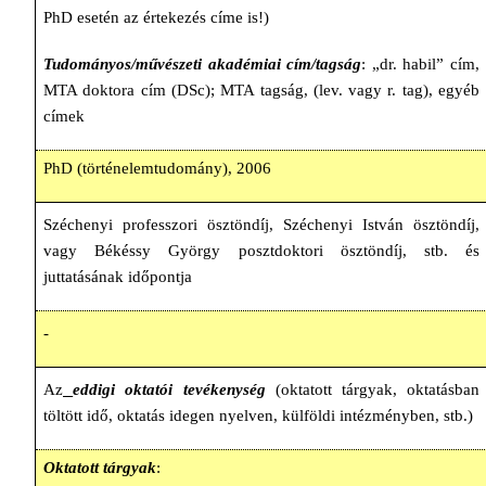
PhD esetén az értekezés címe is!)
Tudományos/művészeti akadémiai cím/tagság
:
„dr. habil” cím,
MTA doktora cím (DSc); MTA tagság, (lev. vagy r. tag), egyéb
címek
PhD (történelemtudomány), 2006
Széchenyi professzori ösztöndíj, Széchenyi István ösztöndíj,
vagy Békéssy György posztdoktori ösztöndíj, stb. és
juttatásának időpontja
-
Az
eddigi oktatói tevékenység
(oktatott tárgyak, oktatásban
töltött idő, oktatás idegen nyelven, külföldi intézményben, stb.)
Oktatott tárgyak
: