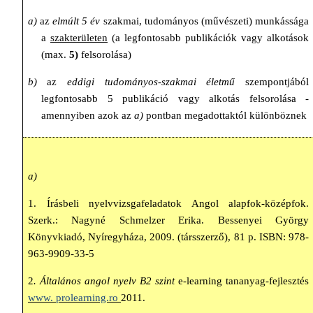
a)
az
elmúlt 5 év
szakmai, tudományos (művészeti) munkássága
a
szakterületen
(a legfontosabb publikációk vagy alkotások
(max.
5)
felsorolása)
b)
az
eddigi tudományos-szakmai életmű
szempontjából
legfontosabb 5 publikáció vagy alkotás felsorolása -
amennyiben azok az
a)
pontban megadottaktól különböznek
a)
1. Írásbeli nyelvvizsgafeladatok Angol alapfok-középfok.
Szerk.:
Nagyné Schmelzer Erika.
Bessenyei György
Könyvkiadó, Nyíregyháza, 2009. (társszerző), 81 p. ISBN: 978-
963-9909-33-5
2
. Általános angol nyelv B2
szint
e-learning tananyag-fejlesztés
www. prolearning.ro
2011.