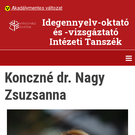
Ugrás
Akadálymentes változat
a
tartalomra
Idegennyelv-oktató
és -vizsgáztató
Intézeti Tanszék
Konczné dr. Nagy
Zsuzsanna