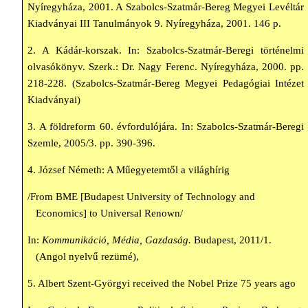
Nyíregyháza,
2001. A
Szabolcs-Szatmár-Bereg Megyei Levéltár
Kiadványai III Tanulmányok 9. Nyíregyháza, 2001. 146 p.
2. A Kádár-korszak. In: Szabolcs-Szatmár-Beregi történelmi
olvasókönyv. Szerk.: Dr. Nagy Ferenc. Nyíregyháza, 2000. pp.
218-228. (Szabolcs-Szatmár-Bereg Megyei Pedagógiai Intézet
Kiadványai)
3. A földreform 60. évfordulójára. In: Szabolcs-Szatmár-Beregi
Szemle, 2005/3. pp. 390-396.
4. József Németh: A Műegyetemtől a világhírig
/From BME [Budapest University of Technology and
Economics] to Universal Renown/
In:
Kommunikáció, Média, Gazdaság.
Budapest, 2011/1.
(Angol nyelvű rezümé),
5. Albert Szent-Györgyi received the Nobel Prize 75 years ago