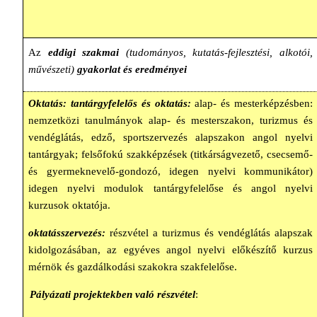
Az
eddigi szakmai
(tudományos, kutatás-fejlesztési, alkotói,
művészeti)
gyakorlat és eredményei
Oktatás:
tantárgyfelelős és oktatás:
alap- és mesterképzésben:
nemzetközi tanulmányok alap- és mesterszakon, turizmus és
vendéglátás, edző, sportszervezés alapszakon angol nyelvi
tantárgyak; felsőfokú szakképzések (titkárságvezető, csecsemő-
és gyermeknevelő-gondozó, idegen nyelvi kommunikátor)
idegen nyelvi modulok tantárgyfelelőse és angol nyelvi
kurzusok oktatója.
oktatásszervezés:
részvétel a turizmus és vendéglátás alapszak
kidolgozásában, az egyéves angol nyelvi előkészítő kurzus
mérnök és gazdálkodási szakokra szakfelelőse.
Pályázati projektekben való részvétel
: