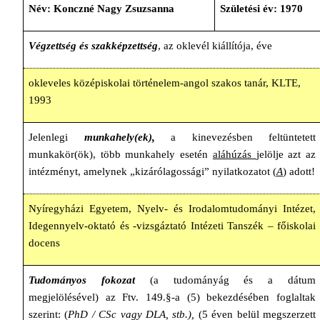
Név: Konczné Nagy Zsuzsanna
Születési év: 1970
Végzettség és szakképzettség
, az oklevél kiállítója, éve
okleveles középiskolai történelem-angol szakos tanár, KLTE,
1993
Jelenlegi
munkahely(ek),
a kinevezésben feltüntetett
munkakör(ök), több munkahely esetén
aláhúzás
jelölje azt az
intézményt, amelynek „kizárólagossági” nyilatkozatot (
A
) adott!
Nyíregyházi Egyetem, Nyelv- és Irodalomtudományi Intézet,
Idegennyelv-oktató és -vizsgáztató Intézeti Tanszék – főiskolai
docens
Tudományos fokozat
(a tudományág és a dátum
megjelölésével) az Ftv. 149.
§
-a (5) bekezdésében foglaltak
szerint: (
PhD / CSc vagy DLA, stb.),
(5 éven belül megszerzett