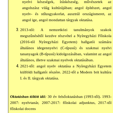
nyelvi készségek, íráskészség, művészetek az
angolszász világ kultúrájában; angol építészet, angol
nyelv- és stílusgyakorlat, ausztrál országismeret, az
angol ige, angol mondattan tárgyak oktatása.
2013-tól: A nemzetközi tanulmányok szakok
megszűnésétől kezdve részvétel a Nyíregyházi Főiskola
(2016-tól Nyíregyházi Egyetem) hallgatói számára
általános idegennyelvi (C-típusú) és szakmai nyelvi
tananyagok (B-típusú) kidolgozásában, valamint az angol
általános, illetve szakmai nyelvek oktatásában.
2021-től: angol nyelv oktatása a Nyíregyházi Egyetem
külföldi hallgatói részére. 2022-től a Modern brit kultúra
I. és II. tárgyak oktatása.
Oktatásban töltött idő:
30 év felsőoktatásban (1993-től). 1993-
2007: nyelvtanár, 2007-2017: főiskolai adjunktus, 2017-től
főiskolai docens