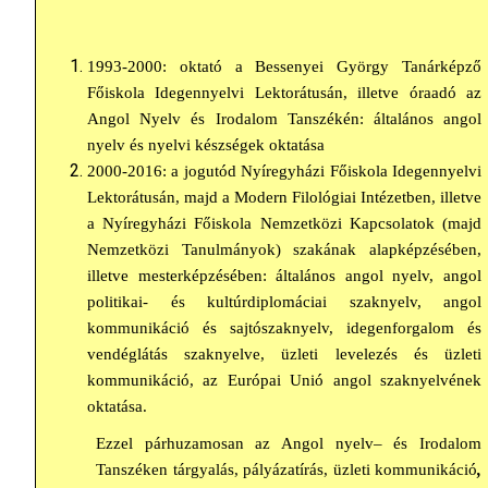
1993-2000: oktató a Bessenyei György Tanárképző
Főiskola Idegennyelvi Lektorátusán, illetve óraadó az
Angol Nyelv és Irodalom Tanszékén: általános angol
nyelv és nyelvi készségek oktatása
2000-2016: a jogutód Nyíregyházi Főiskola Idegennyelvi
Lektorátusán, majd a Modern Filológiai Intézetben, illetve
a Nyíregyházi Főiskola Nemzetközi Kapcsolatok (majd
Nemzetközi Tanulmányok) szakának alapképzésében,
illetve mesterképzésében: általános angol nyelv, angol
politikai- és kultúrdiplomáciai szaknyelv, angol
kommunikáció és sajtószaknyelv, idegenforgalom és
vendéglátás szaknyelve, üzleti levelezés és üzleti
kommunikáció, az Európai Unió angol szaknyelvének
oktatása.
Ezzel párhuzamosan az Angol nyelv– és Irodalom
Tanszéken tárgyalás, pályázatírás, üzleti kommunikáció
,