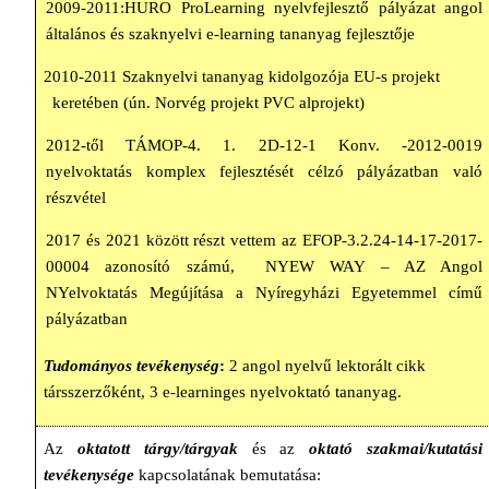
2009-2011:HURO ProLearning nyelvfejlesztő pályázat angol
általános és szaknyelvi e-learning tananyag fejlesztője
2010-2011 Szaknyelvi tananyag kidolgozója EU-s projekt
keretében (ún. Norvég projekt PVC alprojekt)
2012-től
TÁMOP-4. 1. 2D-12-1 Konv. -2012-0019
nyelvoktatás komplex fejlesztését célzó pályázatban való
részvétel
2017 és 2021 között részt vettem az EFOP-3.2.24-14-17-2017-
00004 azonosító számú, NYEW WAY – AZ Angol
NYelvoktatás Megújítása a Nyíregyházi Egyetemmel című
pályázatban
Tudományos tevékenység
:
2 angol nyelvű lektorált cikk
társszerzőként, 3 e-learninges nyelvoktató tananyag.
Az
oktatott tárgy/tárgyak
és az
oktató szakmai/kutatási
tevékenysége
kapcsolatának bemutatása: