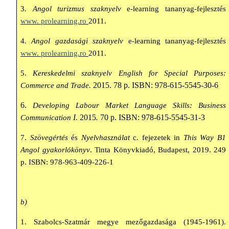
3
. Angol turizmus szaknyelv
e-learning tananyag-fejlesztés
www. prolearning.ro
2011.
4
. Angol gazdasági szaknyelv
e-learning tananyag-fejlesztés
www. prolearning.ro
2011.
5.
Kereskedelmi szaknyelv English for Special Purposes:
2015. 78 p. ISBN: 978-615-5545-30-6
Commerce and Trade.
6.
Developing Labour Market Language Skills: Business
I.
2015
.
70 p.
ISBN: 978-615-5545-31-3
Communication
7.
Szövegértés
és
Nyelvhasználat
c. fejezetek in
This Way B1
Angol gyakorlókönyv
. Tinta Könyvkiadó, Budapest, 2019. 249
p. ISBN: 978-963-409-226-1
b)
1. Szabolcs-Szatmár megye mezőgazdasága (1945-1961).