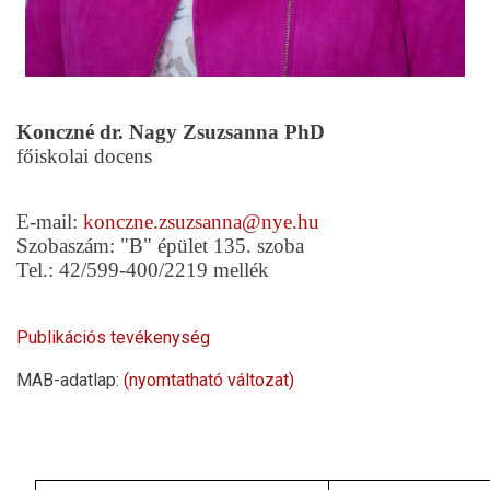
Konczné dr. Nagy Zsuzsanna
PhD
főiskolai docens
E-mail:
konczne.zsuzsanna@nye.hu
Szobaszám: "B" épület 135. szoba
Tel.: 42/599-400/2219 mellék
Publikációs tevékenység
MAB-adatlap:
(nyomtatható változat)