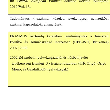
In:
Central European Political Science Review,
Budapest,
2012/Vol. 13.
Tudományos /
szakmai közéleti tevékenység
, nemzetközi
szakmai kapcsolatok, elismerések
ERASMUS ösztöndíj keretében tanulmányutak a brüsszeli
Fordító- és Tolmácsképző Intézetben (HEB-ISTI, Bruxelles)
2007, 2008
2002-től szóbeli nyelvvizsgáztatói és írásbeli javító
tevékenység jelenleg 3 vizsgarendszerben (ITK Origó, Origó
Mono, és Gazdálkodó nyelvvizsgák)